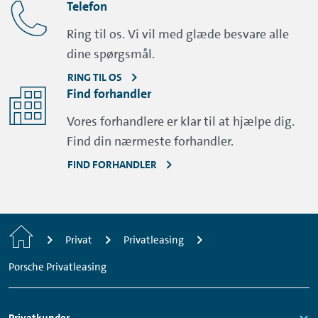
Telefon
Undgå gebyrer – brug en betalingsapp
Ring til os. Vi vil med glæde besvare alle
For at lette betaling af afgifter og undgå
dine spørgsmål.
gebyrer ved manglende betaling, så
RING TIL OS
anbefaler vi, at man som leasingtager,
Find forhandler
tilmelder sig en app, der passer til det land
man besøger. Her er nogle eksempler:
Vores forhandlere er klar til at hjælpe dig.
Find din nærmeste forhandler.
Sverige, Norge, Frankrig
:
ePass24
FIND FORHANDLER
Italien, Spanien, Frankrig, Portugal
:
Telepass
Østrig
:
ASFINAG
Home
Privat
Privatleasing
Frankrig
:
Bipandgo.com
,
Tolltickets
Porsche Privatleasing
En app håndterer betalingen automatisk, så
man undgår ekstra omkostninger.
Footer
Privatkunder