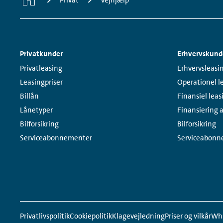
Privat
Vejhjælp
Footer
Privatkunder
Erhvervskund
Navigation
Links:
Links:
Privatleasing
Erhvervsleasi
Leasingpriser
Operationel l
Billån
Finansiel leas
Lånetyper
Finansiering a
Bilforsikring
Bilforsikring
Serviceabonnementer
Serviceabonn
Meta
Social
Navigation
Media
Network
Privatlivspolitik
Cookiepolitik
Klagevejledning
Priser og vilkår
Whi
Links