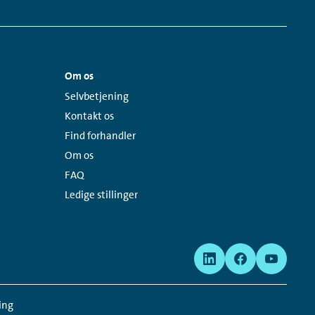
Om os
Links:
Selvbetjening
Kontakt os
Find forhandler
Om os
FAQ
Ledige stillinger
ing