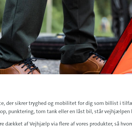
ice, der sikrer tryghed og mobilitet for dig som billist i t
 punktering, tom tank eller en låst bil, står vejhjælpen kl
ækket af Vejhjælp via flere af vores produkter, så hvornå