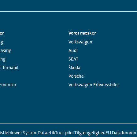
er
Vores mærker
Links:
ng
Volkswagen
easing
Audi
ing
SEAT
f firmabil
Škoda
Porsche
ementer
Volkswagen Erhvervsbiler
stleblower System
Dataetik
Trustpilot
Tilgængelighed
EU Dataforordn