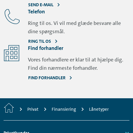
SEND E-MAIL
Telefon
Ring til os. Vi vil med glæde besvare alle
dine spørgsmål.
RING TIL OS
Find forhandler
Vores forhandlere er klar til at hjælpe dig.
Find din nærmeste forhandler.
FIND FORHANDLER
Home
Privat
Finansiering
Lånetyper
Footer
Privatkunder