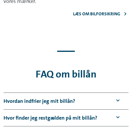
vores mærker.
LÆS OM BILFORSIKRING
FAQ om billån
Hvordan indfrier jeg mit billån?
Du kan indfri dit billån, når du ønsker. Udfyld
Hvor finder jeg restgælden på mit billån?
formularen
Indfrielsespris på dit lån. Skriv til