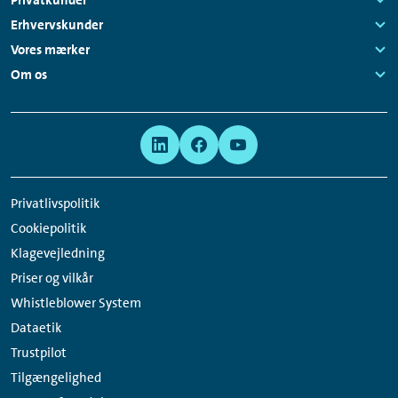
Navigation
Links:
Erhvervskunder
Links:
Vores mærker
Links:
Om os
Links:
Meta
Social
Navigation
Media
Network
Privatlivspolitik
Links
Cookiepolitik
Klagevejledning
Priser og vilkår
Whistleblower System
Dataetik
Trustpilot
Tilgængelighed