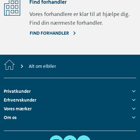
Find forhandler
Vores forhandlere er klar til at hjælpe dig.
Find din nærmeste forhandler.
FIND FORHANDLER
Home
Alt om elbiler
Footer
Privatkunder
Navigation
Links:
Erhvervskunder
Links:
Vores mærker
Links:
Om os
Links:
Meta
Social