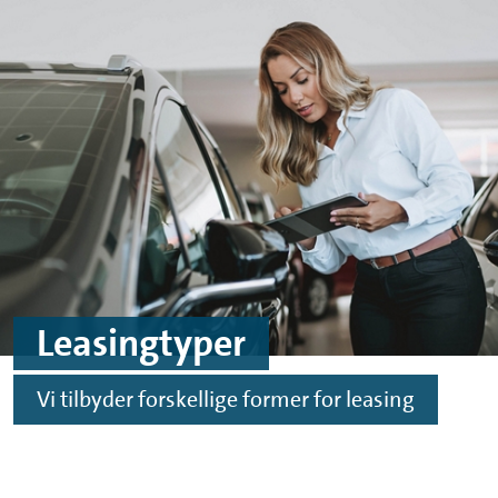
Skip to main content
Skip to footer
Leasingtyper
Vi tilbyder forskellige former for leasing