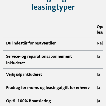
leasingtyper
Oper
leas
Du indestår for restværdien
Nej
Service- og reparationsabonnement
Ja
inkluderet
Vejhjælp inkluderet
Ja
Fradrag for moms og leasingafgift for erhverv
Ja
Op til 100% finansiering
Ja