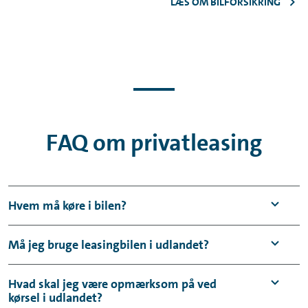
LÆS OM BILFORSIKRING
FAQ om privatleasing
Hvem må køre i bilen?
Du må låne din bil ud til familie og nær
Må jeg bruge leasingbilen i udlandet?
omgangskreds
Det må du gerne. Bilen må anvendes til ferie
Hvad skal jeg være opmærksom på ved
kørsel i udlandet?
og anden kørsel i udlandet. Den må dog ikke