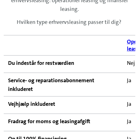
erhvervsleasing: operationel leasing og finansiel
leasing.
Hvilken type erhvervsleasing passer til dig?
Oper
leas
Du indestår for restværdien
Nej
Service- og reparationsabonnement
Ja
inkluderet
Vejhjælp inkluderet
Ja
Fradrag for moms og leasingafgift
Ja
Op til 100% finansiering
Ja