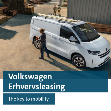
Skip to main content
Skip to footer
Volkswagen
Erhvervsleasing
The key to mobility