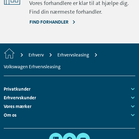
Vores forhandlere er klar til at hjælpe dig.
Find din nærmeste forhandler.
FIND FORHANDLER
Home
Erhverv
Erhvervsleasing
Volkswagen Erhvervsleasing
Footer
Privatkunder
Navigation
Links:
Erhvervskunder
Links:
Vores mærker
Links:
Om os
Links:
Meta
Social