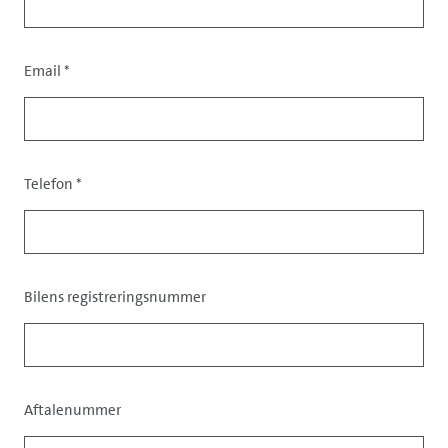
Email
*
Contact
data
Telefon
*
Bilens registreringsnummer
Data
Aftalenummer