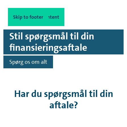
Skip to main content
Skip to footer
Stil spørgsmål til din
finansieringsaftale
Spørg os om alt
Har du spørgsmål til din
aftale?