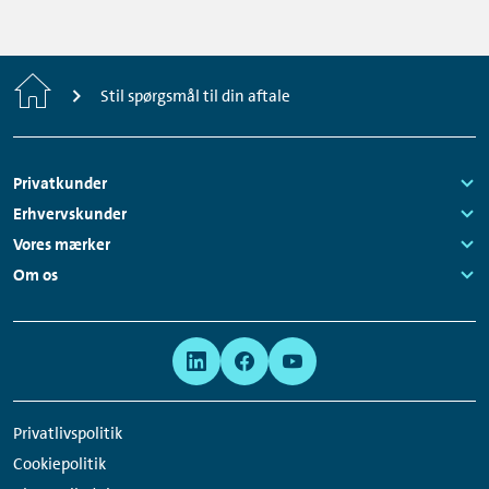
Home
Stil spørgsmål til din aftale
Footer
Privatkunder
Navigation
Links:
Erhvervskunder
Links:
Vores mærker
Links:
Om os
Links:
Meta
Social
Navigation
Media
Network
Privatlivspolitik
Links
Cookiepolitik